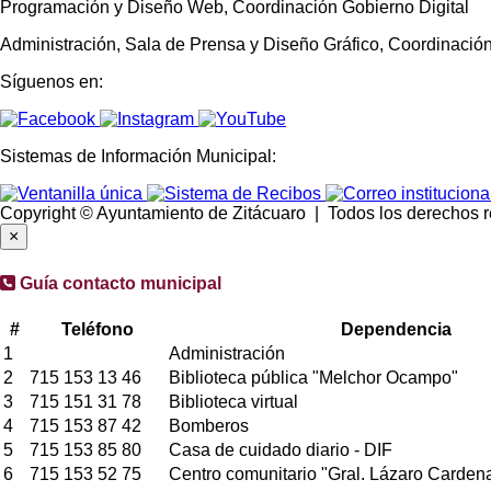
Programación y Diseño Web, Coordinación Gobierno Digital
Administración, Sala de Prensa y Diseño Gráfico, Coordinaci
Síguenos en:
Sistemas de Información Municipal:
Copyright © Ayuntamiento de Zitácuaro | Todos los derechos 
×
Guía contacto municipal
#
Teléfono
Dependencia
1
Administración
2
715 153 13 46
Biblioteca pública "Melchor Ocampo"
3
715 151 31 78
Biblioteca virtual
4
715 153 87 42
Bomberos
5
715 153 85 80
Casa de cuidado diario - DIF
6
715 153 52 75
Centro comunitario "Gral. Lázaro Cardena