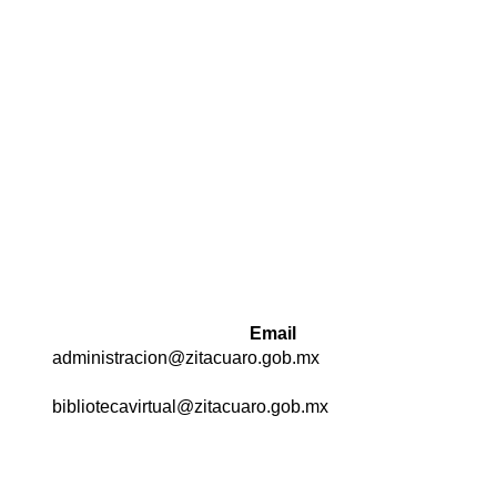
Email
administracion@zitacuaro.gob.mx
bibliotecavirtual@zitacuaro.gob.mx