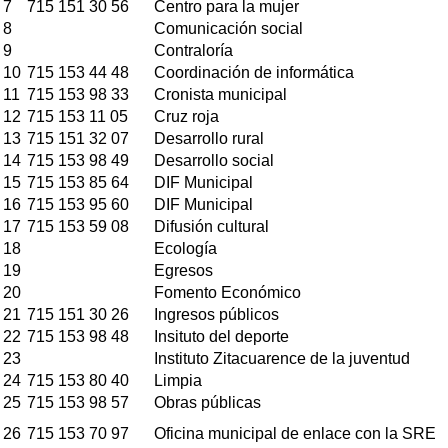
7
715 151 30 56
Centro para la mujer
8
Comunicación social
9
Contraloría
10
715 153 44 48
Coordinación de informática
11
715 153 98 33
Cronista municipal
12
715 153 11 05
Cruz roja
13
715 151 32 07
Desarrollo rural
14
715 153 98 49
Desarrollo social
15
715 153 85 64
DIF Municipal
16
715 153 95 60
DIF Municipal
17
715 153 59 08
Difusión cultural
18
Ecología
19
Egresos
20
Fomento Económico
21
715 151 30 26
Ingresos públicos
22
715 153 98 48
Insituto del deporte
23
Instituto Zitacuarence de la juventud
24
715 153 80 40
Limpia
25
715 153 98 57
Obras públicas
26
715 153 70 97
Oficina municipal de enlace con la SRE