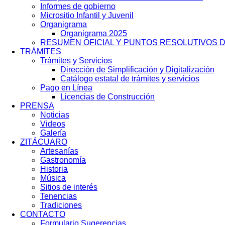
Informes de gobierno
Micrositio Infantil y Juvenil
Organigrama
Organigrama 2025
RESUMEN OFICIAL Y PUNTOS RESOLUTIVOS D
TRÁMITES
Trámites y Servicios
Dirección de Simplificación y Digitalización
Catálogo estatal de trámites y servicios
Pago en Línea
Licencias de Construcción
PRENSA
Noticias
Videos
Galería
ZITÁCUARO
Artesanías
Gastronomía
Historia
Música
Sitios de interés
Tenencias
Tradiciones
CONTACTO
Formulario Sugerencias