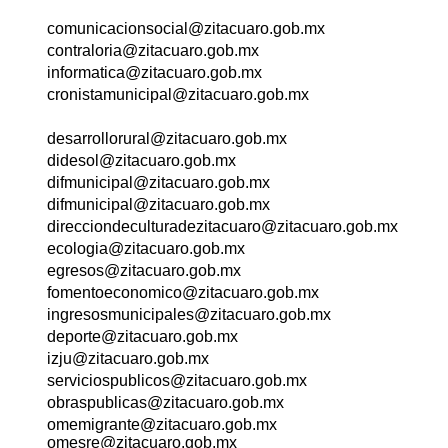
comunicacionsocial@zitacuaro.gob.mx
contraloria@zitacuaro.gob.mx
informatica@zitacuaro.gob.mx
cronistamunicipal@zitacuaro.gob.mx
desarrollorural@zitacuaro.gob.mx
didesol@zitacuaro.gob.mx
difmunicipal@zitacuaro.gob.mx
difmunicipal@zitacuaro.gob.mx
direcciondeculturadezitacuaro@zitacuaro.gob.mx
ecologia@zitacuaro.gob.mx
egresos@zitacuaro.gob.mx
fomentoeconomico@zitacuaro.gob.mx
ingresosmunicipales@zitacuaro.gob.mx
deporte@zitacuaro.gob.mx
izju@zitacuaro.gob.mx
serviciospublicos@zitacuaro.gob.mx
obraspublicas@zitacuaro.gob.mx
omemigrante@zitacuaro.gob.mx
omesre@zitacuaro.gob.mx