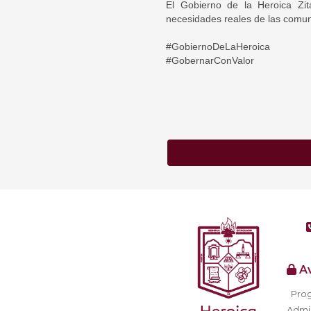
El Gobierno de la Heroica Zi
necesidades reales de las comuni
#GobiernoDeLaHeroica
#GobernarConValor
Av
Prog
Admin