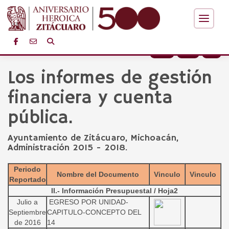
+
-
Los informes de gestión
financiera y cuenta
pública.
Ayuntamiento de Zitácuaro, Michoacán,
Administración 2015 - 2018.
Periodo
Nombre del Documento
Vinculo
Vinculo
Reportado
II.- Información Presupuestal / Hoja2
Julio a
EGRESO POR UNIDAD-
Septiembre
CAPITULO-CONCEPTO DEL
de 2016
14